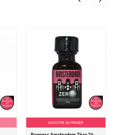


AJOUTER AU PANIER
Poppers Amsterdam Zéro 24