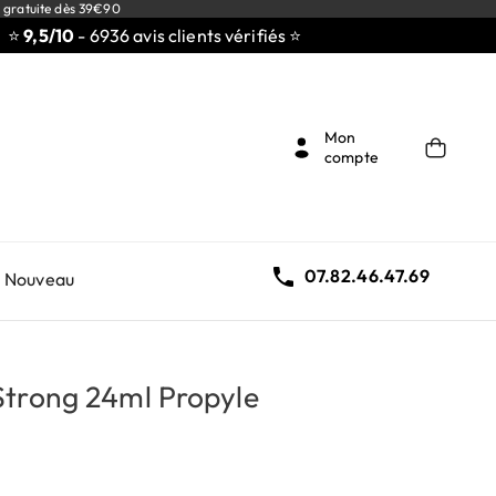
 gratuite dès 39€90
5/10
- 6936 avis clients vérifiés ⭐
Mon
compte

07.82.46.47.69
Nouveau
trong 24ml Propyle