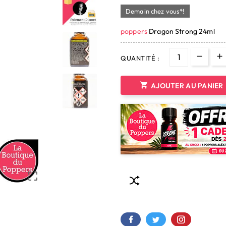
Demain chez vous*!
poppers
Dragon Strong 24ml
QUANTITÉ :

AJOUTER AU PANIER
