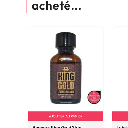
acheté...
AJOUTER AU PANIER
Poppers King Gold 24ml
Lubri