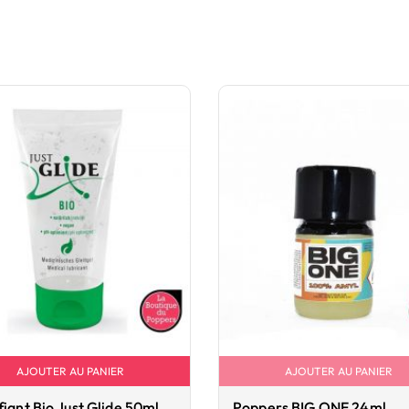
AJOUTER AU PANIER
AJOUTER AU PANIER
fiant Bio Just Glide 50ml
Poppers BIG ONE 24ml