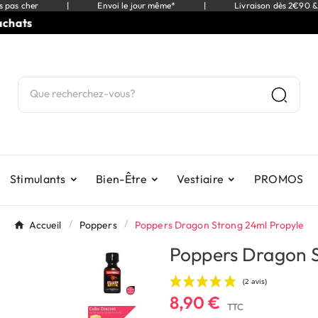
s pas cher
|
Envoi le jour même*
|
Livraison dès 2€90 &
s
⭐
9,
Stimulants
Bien-Être
Vestiaire
PROMOS
Accueil
Poppers
Poppers Dragon Strong 24ml Propyle
Poppers Dragon S
8,90 €
TTC