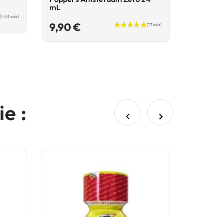
mL
Prix
9,90 €
e :

