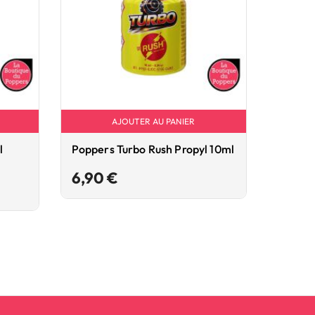
AJOUTER AU PANIER
l
Poppers Turbo Rush Propyl 10ml
Poppe
24ml 
Prix
6,90 €
8,90