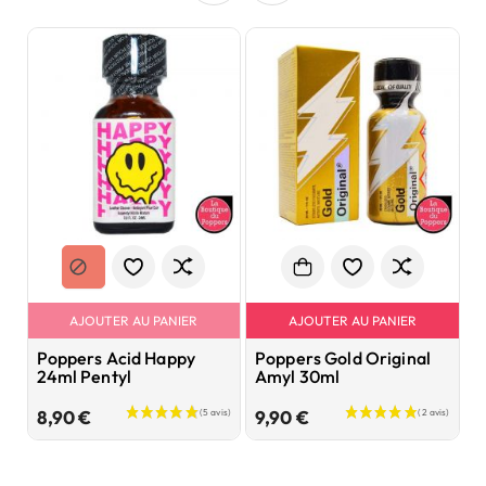
AJOUTER AU PANIER
AJOUTER AU PANIER
Poppers Acid Happy
Poppers Gold Original
P
24ml Pentyl
Amyl 30ml
M
Prix
Prix
8,90 €
9,90 €
1