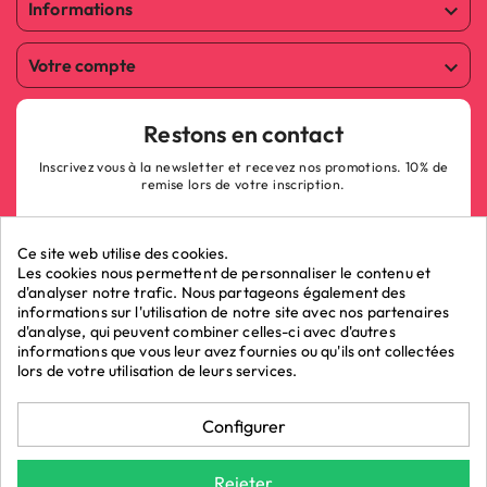
Informations

Votre compte

Restons en contact
Inscrivez vous à la newsletter et recevez nos promotions. 10% de
remise lors de votre inscription.
Ce site web utilise des cookies.
Les cookies nous permettent de personnaliser le contenu et
d'analyser notre trafic. Nous partageons également des
informations sur l'utilisation de notre site avec nos partenaires
ok
d'analyse, qui peuvent combiner celles-ci avec d'autres
informations que vous leur avez fournies ou qu'ils ont collectées
lors de votre utilisation de leurs services.
Marchand approuvé par la Société des Avis Garantis,
cliquez ici pour
Configurer
vérifier
.
La Boutique du Poppers - Vente de poppers © 2026 - LRP
Rejeter