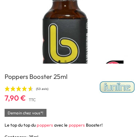
Poppers Booster 25ml
7,90 €
TTC
Demain chez vous*!
Le top du top du
poppers
avec le
poppers
Booster!
(53 avis)
Contenace: 25ml.