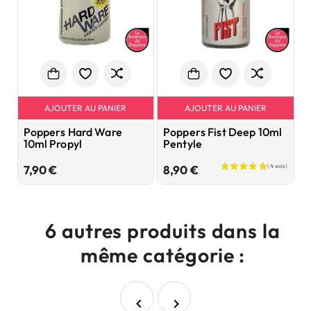
AJOUTER AU PANIER
AJOUTER AU PANIER
Poppers Hard Ware
Poppers Fist Deep 10ml
P
10ml Propyl
Pentyle
M
d
Prix
Prix
7,90 €
8,90 €
8
6 autres produits dans la
même catégorie :

