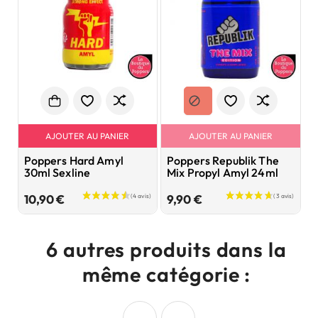
AJOUTER AU PANIER
AJOUTER AU PANIER
Poppers Hard Amyl
Poppers Republik The
P
30ml Sexline
Mix Propyl Amyl 24ml
P
Prix
Prix
10,90 €
9,90 €
1
6 autres produits dans la
même catégorie :