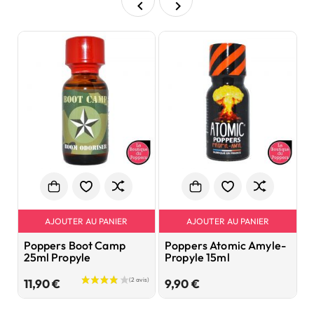


AJOUTER AU PANIER
AJOUTER AU PANIER
Poppers Boot Camp
Poppers Atomic Amyle-
P
25ml Propyle
Propyle 15ml
8
Prix
Prix
11,90 €
9,90 €