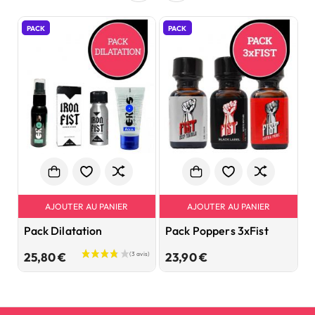
PACK
PACK
P
AJOUTER AU PANIER
AJOUTER AU PANIER
Pack Dilatation
Pack Poppers 3xFist
P
Prix
Prix
25,80 €
23,90 €
1