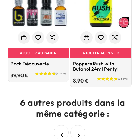
AJOUTER AU PANIER
AJOUTER AU PANIER
Pack Découverte
Poppers Rush with
P
Butanol 24ml Pentyl
P
Prix
39,90 €
Prix
8,90 €
1
6 autres produits dans la
même catégorie :

