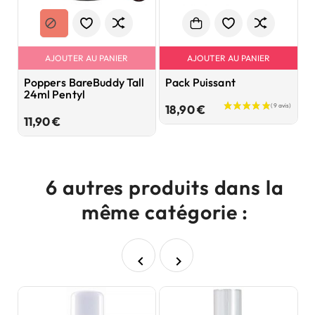
AJOUTER AU PANIER
AJOUTER AU PANIER
Poppers BareBuddy Tall
Pack Puissant
L
24ml Pentyl
R
3
Prix
18,90 €
Prix
11,90 €
1
6 autres produits dans la
même catégorie :

