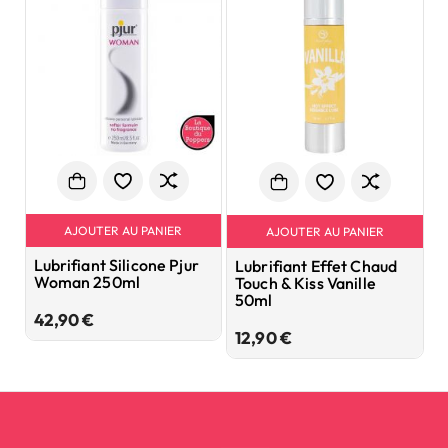
AJOUTER AU PANIER
AJOUTER AU PANIER
Lubrifiant Silicone Pjur
G
Lubrifiant Effet Chaud
Woman 250ml
5
Touch & Kiss Vanille
50ml
Prix
42,90 €
2
Prix
12,90 €