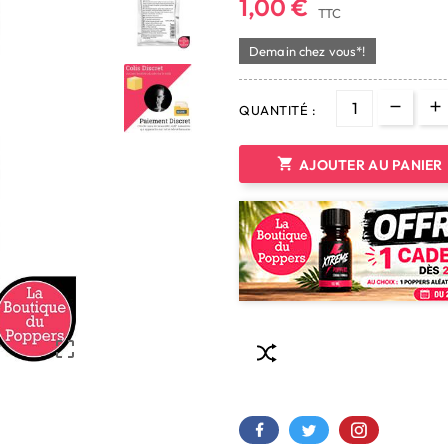
1,00 €
TTC
Demain chez vous*!
QUANTITÉ :

AJOUTER AU PANIER
