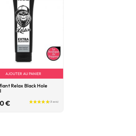
AJOUTER AU PANIER
fiant Relax Black Hole
l
Prix
90 €