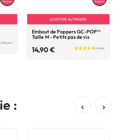
AJOUTER AU PANIER
Embout de Poppers GC-POP™
Taille M - Petits pas de vis
Prix
14,90 €
e :

