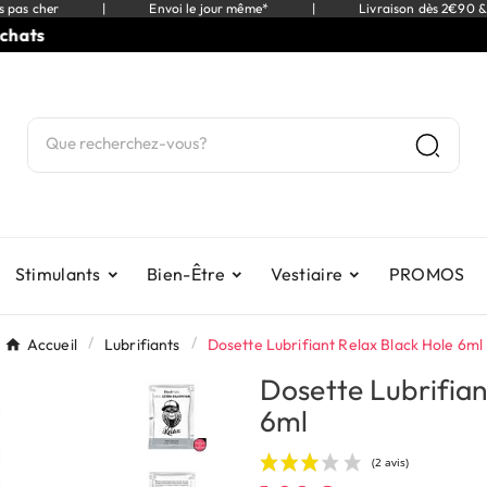
s pas cher
|
Envoi le jour même*
|
Livraison dès 2€90 &
⭐
9,5
Stimulants
Bien-Être
Vestiaire
PROMOS
Accueil
Lubrifiants
Dosette Lubrifiant Relax Black Hole 6ml
Dosette Lubrifian
6ml