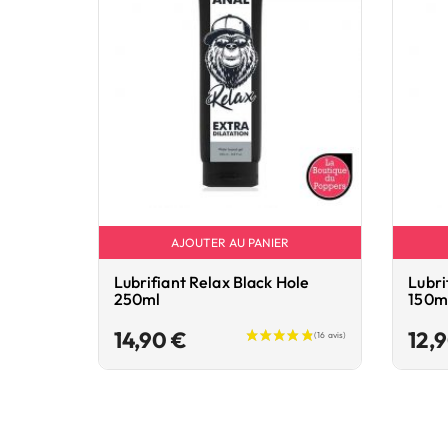
AJOUTER AU PANIER
Lubrifiant Relax Black Hole
Lubri
250ml
150m
Prix
14,90 €
12,