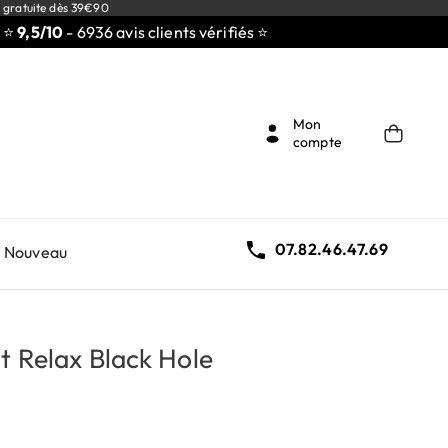
 gratuite dès 39€90
/10
- 6936 avis clients vérifiés ⭐
Mon
compte

07.82.46.47.69
Nouveau
t Relax Black Hole