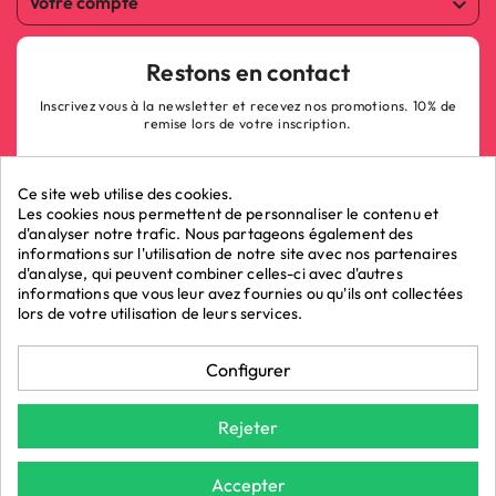
Votre compte

Restons en contact
Inscrivez vous à la newsletter et recevez nos promotions. 10% de
remise lors de votre inscription.
Ce site web utilise des cookies.
Les cookies nous permettent de personnaliser le contenu et
d'analyser notre trafic. Nous partageons également des
informations sur l'utilisation de notre site avec nos partenaires
ok
d'analyse, qui peuvent combiner celles-ci avec d'autres
informations que vous leur avez fournies ou qu'ils ont collectées
lors de votre utilisation de leurs services.
Marchand approuvé par la Société des Avis Garantis,
cliquez ici pour
Configurer
vérifier
.
La Boutique du Poppers - Vente de poppers © 2026 - LRP
Rejeter
ASSOCIES.
*Demain chez vous : Pour toute commande avant 15h et une livraison
Accepter
par Chronopost (Hors week-end et jours fériés). Donnée indicative