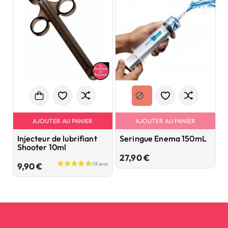
AJOUTER AU PANIER
AJOUTER AU PANIER
Injecteur de lubrifiant
Seringue Enema 150mL
L
Shooter 10ml
1
Prix
27,90 €
Prix
9,90 €
1