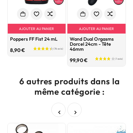
AJOUTER AU PANIER
AJOUTER AU PANIER
Poppers FF Fist 24 mL
Wand Dual Orgasms
P
Dorcel 24cm - Tête
2
46mm
Prix
8,90 €
8
Prix
99,90 €
6 autres produits dans la
même catégorie :

