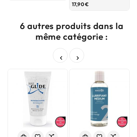
Prix
17,90 €
7
6 autres produits dans la
même catégorie :

