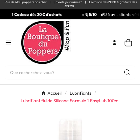
Plus de 600 poppers pas cher
|
Envoi le jour même*
|
Livraison dès 2€90 & gratuite dès
39€90
1 Cadeau dès 20€ d'achats
⭐
9,5/10
- 6936 avis clients vérif

Accueil
Lubrifiants
Lubrifiant fluide Silicone Formule 1 EasyLub 100ml