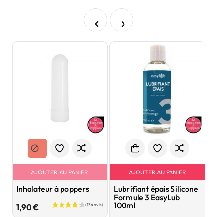


AJOUTER AU PANIER
AJOUTER AU PANIER
Inhalateur à poppers
Lubrifiant épais Silicone
P
Formule 3 EasyLub
P
100ml
1
Prix
1,90 €