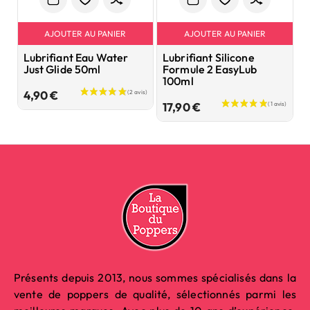
AJOUTER AU PANIER
AJOUTER AU PANIER
Lubrifiant Eau Water
Lubrifiant Silicone
L
Just Glide 50ml
Formule 2 EasyLub
F
100ml
Prix
4,90 €
3
Prix
17,90 €
Présents depuis 2013, nous sommes spécialisés dans la
vente de poppers de qualité, sélectionnés parmi les