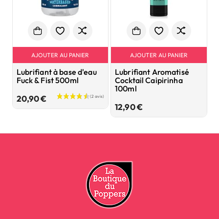
AJOUTER AU PANIER
AJOUTER AU PANIER
Lubrifiant à base d'eau
Lubrifiant Aromatisé
L
Fuck & Fist 500ml
Cocktail Caipirinha
E
100ml
Prix
20,90 €
5
Prix
12,90 €