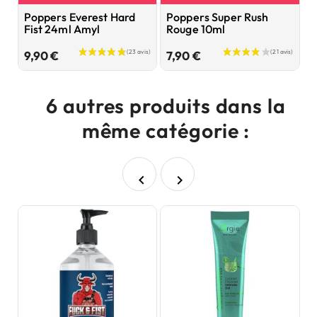
Poppers Everest Hard
Poppers Super Rush
P
Fist 24ml Amyl
Rouge 10ml
1
Prix
Prix
9,90 €
7,90 €
6 autres produits dans la
même catégorie :

