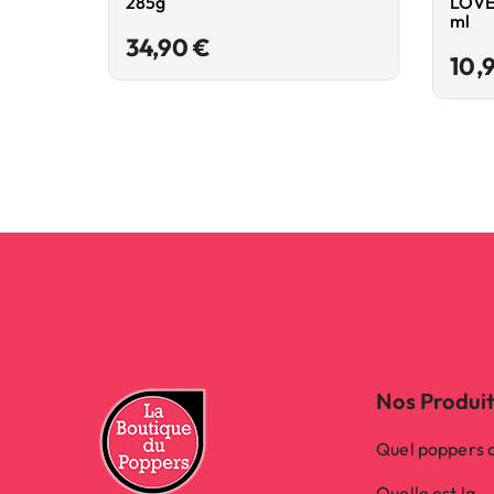
285g
LOVE
ml
Prix
34,90 €
10,
Nos Produi
Quel poppers c
Quelle est la