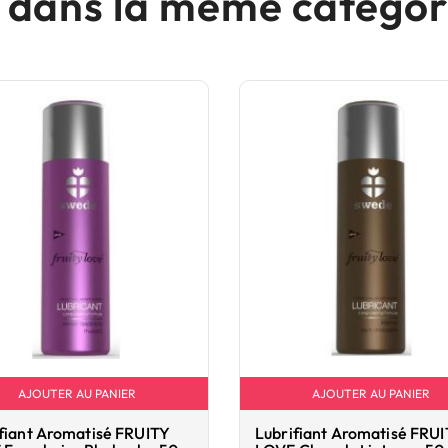
s dans la même catégori
AJOUTER AU PANIER
AJOUTER AU PANIER
fiant Aromatisé FRUITY
Lubrifiant Aromatisé FRU