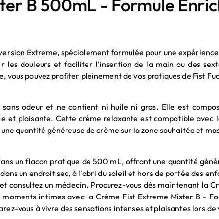
er B 500mL - Formule Enrich
version Extreme, spécialement formulée pour une expérience d
r les douleurs et faciliter l'insertion de la main ou des sex
e, vous pouvez profiter pleinement de vos pratiques de Fist Fuc
sans odeur et ne contient ni huile ni gras. Elle est compo
e et plaisante. Cette crème relaxante est compatible avec l
quez une quantité généreuse de crème sur la zone souhaitée et
ans un flacon pratique de 500 mL, offrant une quantité géné
ans un endroit sec, à l'abri du soleil et hors de portée des en
ation et consultez un médecin. Procurez-vous dès maintenant l
vos moments intimes avec la Crème Fist Extreme Mister B - 
rez-vous à vivre des sensations intenses et plaisantes lors de 