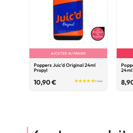
AJOUTER AU PANIER
Poppers Juic'd Original 24ml
Poppe
Propyl
24ml
Prix
10,90 €
8,9