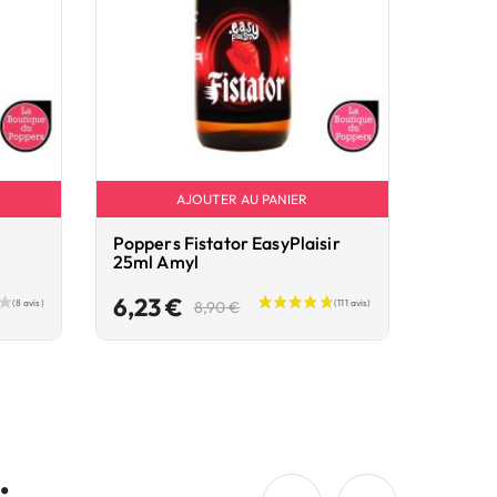
AJOUTER AU PANIER
Poppers Fistator EasyPlaisir
25ml Amyl
Prix
Prix
6,23 €
8,90 €
de
base