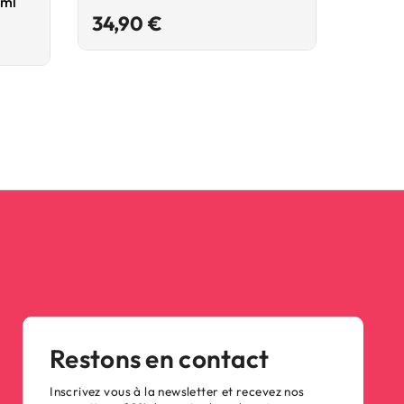
 ml
Sensual
Prix
34,90 €
45,9
Restons en contact
Inscrivez vous à la newsletter et recevez nos