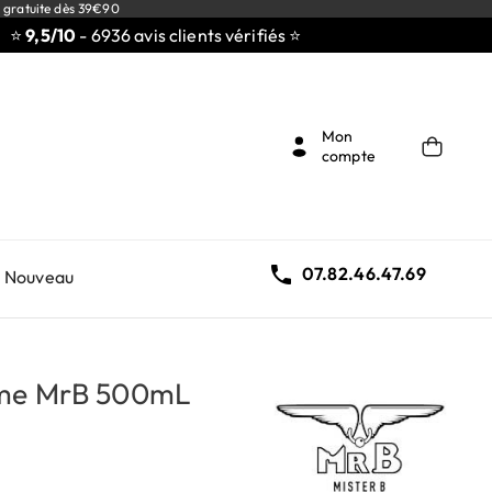
 gratuite dès 39€90
5/10
- 6936 avis clients vérifiés ⭐
Mon
compte

07.82.46.47.69
Nouveau
eme MrB 500mL