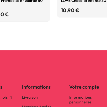
 Framboise Rhubarbe 50
LOVE Chocolat intense 50
Prix
10,90 €
Prix
90 €
ts
Informations
Votre compte
hoisir?
Livraison
Informations
personnelles
Mentions légales