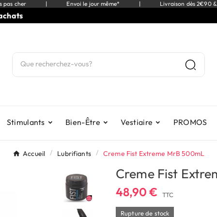
s pas cher
|
Envoi le jour même*
|
Livraison dès 2€90 &
s
⭐
9,
Stimulants
Bien-Être
Vestiaire
PROMOS
Accueil
Lubrifiants
Creme Fist Extreme MrB 500mL
Creme Fist Extr
48,90 €
TTC
Rupture de stock