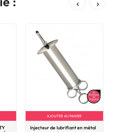
e :


AJOUTER AU PANIER
ITY
Injecteur de lubrifiant en métal
Lubrifi