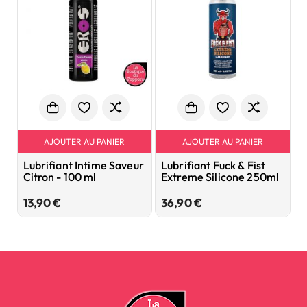
AJOUTER AU PANIER
AJOUTER AU PANIER
Lubrifiant Intime Saveur
Lubrifiant Fuck & Fist
L
Citron - 100 ml
Extreme Silicone 250ml
E
Prix
Prix
13,90 €
36,90 €
2