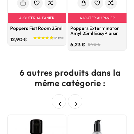
AJOUTER AU PANIER
AJOUTER AU PANIER
Poppers Fist Room 25ml
Poppers Exterminator
P
Amyl 25ml EasyPlaisir
A
E
Prix
12,90 €
Prix
Prix
6,23 €
8,90 €
de
6
base
6 autres produits dans la
même catégorie :

