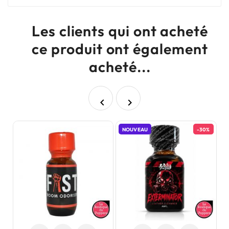
Les clients qui ont acheté
ce produit ont également
acheté...


NOUVEAU
-30%
N