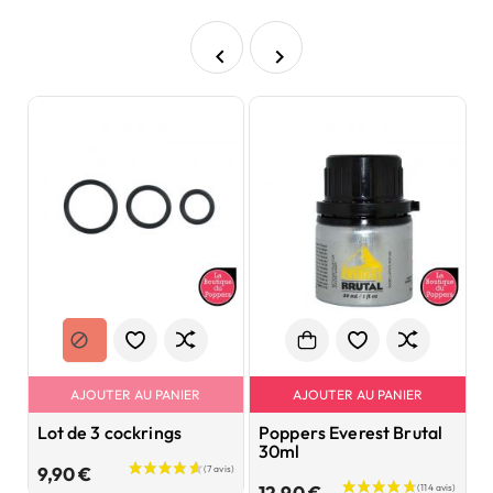


AJOUTER AU PANIER
AJOUTER AU PANIER
Lot de 3 cockrings
Poppers Everest Brutal
P
30ml
E
Prix
9,90 €
Prix
12,90 €
6