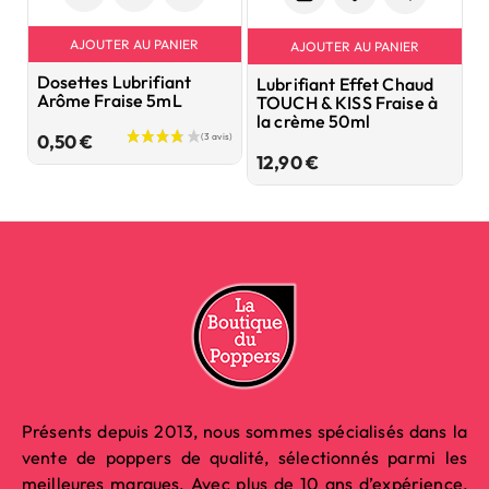
AJOUTER AU PANIER
AJOUTER AU PANIER
Dosettes Lubrifiant
L
Lubrifiant Effet Chaud
Arôme Fraise 5mL
H
TOUCH & KISS Fraise à
la crème 50ml
Prix
0,50 €
2
Prix
12,90 €
Présents depuis 2013, nous sommes spécialisés dans la
vente de poppers de qualité, sélectionnés parmi les
meilleures marques. Avec plus de 10 ans d’expérience,