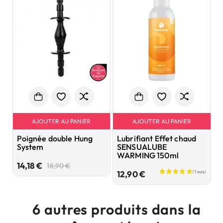
AJOUTER AU PANIER
AJOUTER AU PANIER
Poignée double Hung
Lubrifiant Effet chaud
L
System
SENSUALUBE
WARMING 150ml
1
Prix
Prix
14,18 €
18,90 €
Prix
de
12,90 €
base
6 autres produits dans la