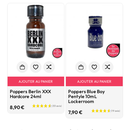
AJOUTER AU PANIER
AJOUTER AU PANIER
Poppers Berlin XXX
Poppers Blue Boy
D
Hardcore 24ml
Pentyle 10mL
A
Lockerroom
Prix
8,90 €
3
Prix
7,90 €