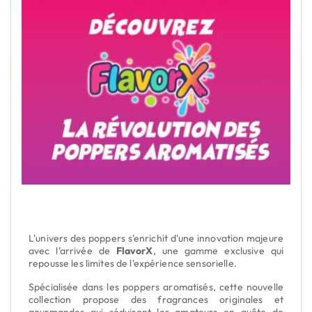
:
29/
D
F
:
L
ré
d
p
a
-
Cat
:
Act
L'univers des poppers s'enrichit d'une innovation majeure
avec l'arrivée de
FlavorX
, une gamme exclusive qui
repousse les limites de l'expérience sensorielle.
Spécialisée dans les poppers aromatisés, cette nouvelle
collection propose des fragrances originales et