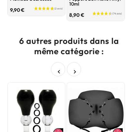
10ml
Prix
9,90 €
7
Prix
8,90 €
6 autres produits dans la
même catégorie :

