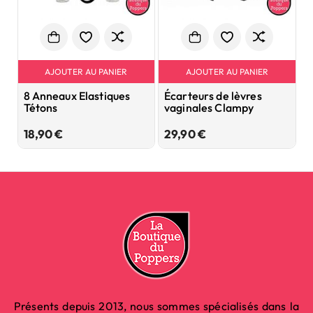
AJOUTER AU PANIER
AJOUTER AU PANIER
8 Anneaux Elastiques
Écarteurs de lèvres
P
Tétons
vaginales Clampy
S
Prix
Prix
18,90 €
29,90 €
3
Présents depuis 2013, nous sommes spécialisés dans la