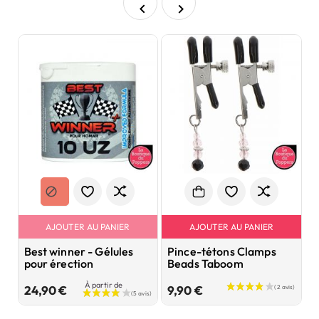


AJOUTER AU PANIER
AJOUTER AU PANIER
Best winner - Gélules
Pince-tétons Clamps
G
pour érection
Beads Taboom
s
-
À partir de
Prix
Prix
24,90 €
9,90 €
8