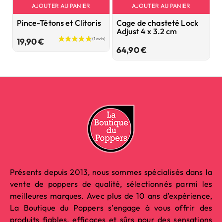
AJOUTER AU PANIER
AJOUTER AU PANIER
Pince-Tétons et Clitoris
Cage de chasteté Lock
K
Adjust 4 x 3.2 cm
C
Prix
19,90 €
Prix
64,90 €
5
Présents depuis 2013, nous sommes spécialisés dans la
vente de poppers de qualité, sélectionnés parmi les
meilleures marques. Avec plus de 10 ans d’expérience,
La Boutique du Poppers s’engage à vous offrir des
produits fiables, efficaces et sûrs pour des sensations