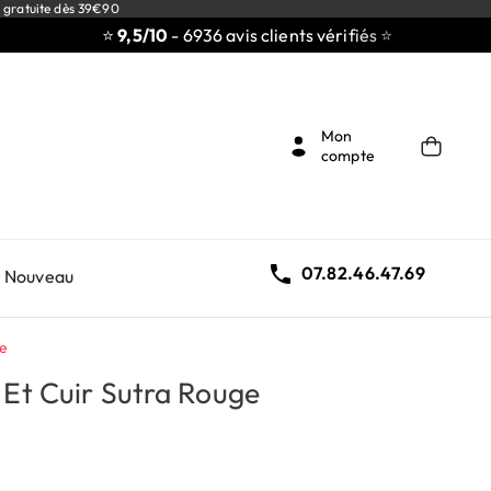
 gratuite dès 39€90
⭐
9,5/10
- 6936 avis clients vérifiés ⭐
Mon
compte

07.82.46.47.69
Nouveau
ge
 Et Cuir Sutra Rouge