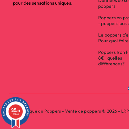
Données de sé
pour des sensations uniques.
poppers
Poppers en pr
- poppers pas 
Le poppers c'e
Pour quoi fair
Poppers Iron F
8€ : quelles
différences?
9.5
La Boutique du Poppers - Vente de poppers © 2026 - LR
/10
7037 avis