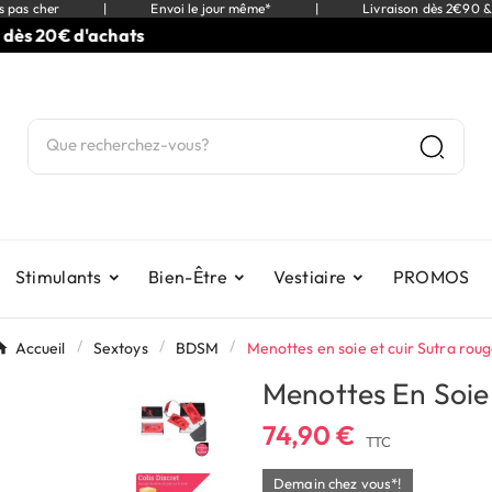
s pas cher
|
Envoi le jour même*
|
Livraison dès 2€90 &
s 20€ d'achats
Stimulants
Bien-Être
Vestiaire
PROMOS
Accueil
Sextoys
BDSM
Menottes en soie et cuir Sutra rou
Menottes En Soie
74,90 €
TTC
Demain chez vous*!