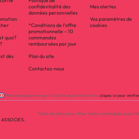
curité
Politique de
confidentialité des
Mes alertes
données personnelles
omotion
Vos paramètres de
cher
*Conditions de l’offre
cookies
promotionnelle – 10
st quoi?
commandes
e?
remboursées par jour
ist dès
Plan du site
Contactez-nous
Marchand approuvé par la Société des Avis Garantis,
cliquez ici pour vérifie
*Demain chez vous : Pour toute commande avant 15h 
P ASSOCIES.