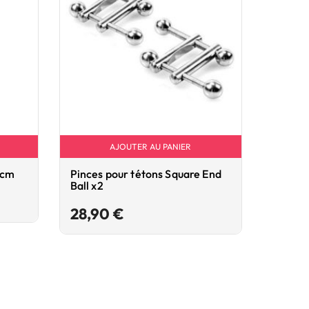
AJOUTER AU PANIER
5cm
Pinces pour tétons Square End
Paddl
Ball x2
27,9
Prix
28,90 €