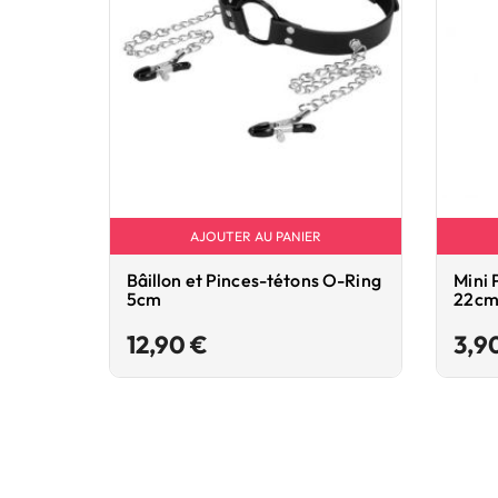
AJOUTER AU PANIER
Bâillon et Pinces-tétons O-Ring
Mini 
5cm
22cm
Prix
12,90 €
3,9