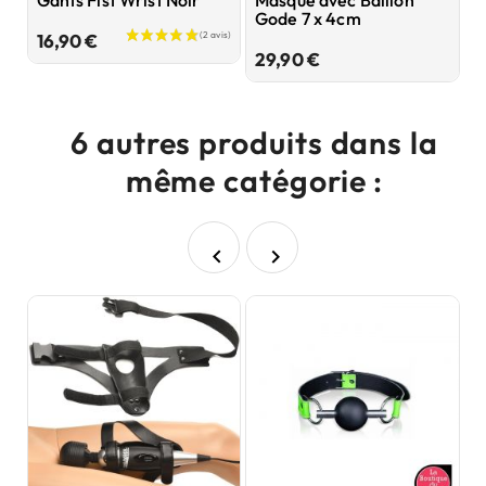
Gode 7 x 4cm
P
Prix
16,90 €
Prix
29,90 €
3
6 autres produits dans la
même catégorie :

