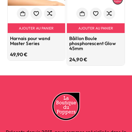
AJOUTER AU PANIER
AJOUTER AU PANIER
Harnais pour wand
Bâillon Boule
H
Master Series
phosphorescent Glow
C
45mm
U
Prix
49,90 €
Prix
24,90 €
4
Présents depuis 2013, nous sommes spécialisés dans la