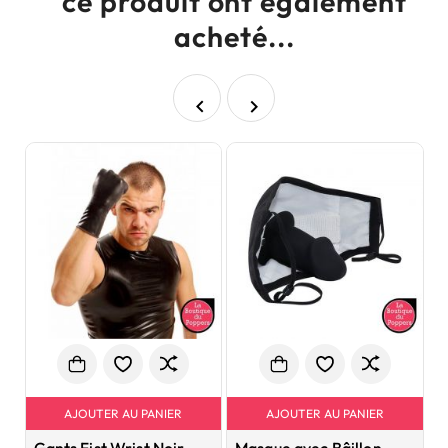
ce produit ont également
acheté...


AJOUTER AU PANIER
AJOUTER AU PANIER
Gants Fist Wrist Noir
Masque avec Bâillon
C