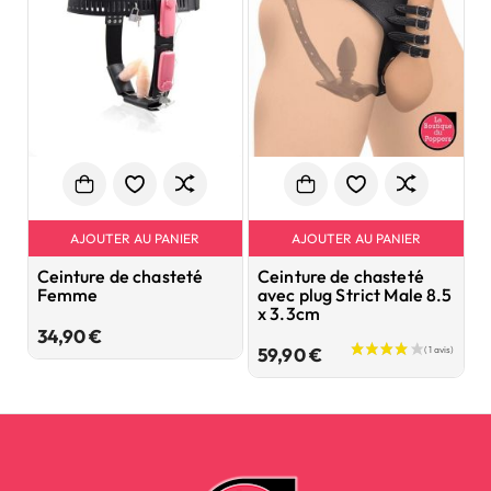
AJOUTER AU PANIER
AJOUTER AU PANIER
Ceinture de chasteté
Ceinture de chasteté
P
Femme
avec plug Strict Male 8.5
F
x 3.3cm
Prix
34,90 €
2
Prix
59,90 €