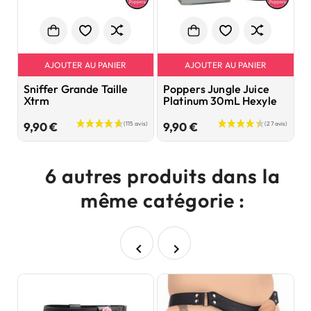
AJOUTER AU PANIER
AJOUTER AU PANIER
Sniffer Grande Taille
Poppers Jungle Juice
F
Xtrm
Platinum 30mL Hexyle
m
Prix
Prix
9,90 €
9,90 €
1
6 autres produits dans la
même catégorie :

