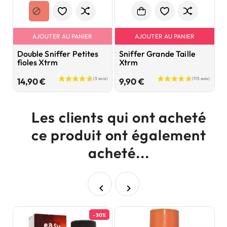
AJOUTER AU PANIER
AJOUTER AU PANIER
Double Sniffer Petites
Sniffer Grande Taille
S
fioles Xtrm
Xtrm
X
Prix
Prix
14,90 €
9,90 €
9
Les clients qui ont acheté
ce produit ont également
acheté...


-30%