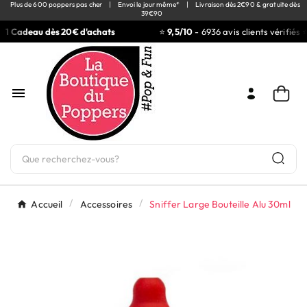
Plus de 600 poppers pas cher
|
Envoi le jour même*
|
Livraison dès 2€90 & gratuite dès
39€90
1 Cadeau dès 20€ d'achats
⭐
9,5/10
- 6936 avis clients vérifiés ⭐

Accueil
Accessoires
Sniffer Large Bouteille Alu 30ml