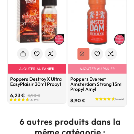
AJOUTER AU PANIER
AJOUTER AU PANIER
Poppers DestroyX Ultra
Poppers Everest
P
EasyPlaisir 30ml Propyl
Amsterdam Strong 15ml
G
Propyl Amyl
L
Prix
Prix
6,23 €
8,90 €
Prix
de
8,90 €
7
base
6 autres produits dans la
même catégorie :