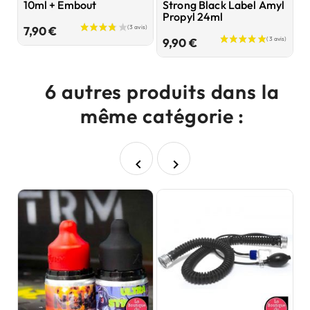
10ml + Embout
Strong Black Label Amyl
1
Propyl 24ml
Prix
7,90 €
6
Prix
9,90 €
6 autres produits dans la
même catégorie :

