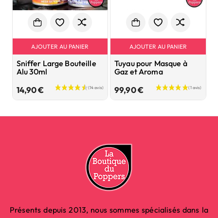
AJOUTER AU PANIER
AJOUTER AU PANIER
Sniffer Large Bouteille
Tuyau pour Masque à
S
Alu 30ml
Gaz et Aroma
b
Prix
Prix
14,90 €
99,90 €
1
Présents depuis 2013, nous sommes spécialisés dans la