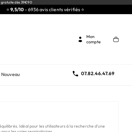
 gratuite dès 39€90
⭐
9,5/10
- 6936 avis clients vérifiés ⭐
Mon
compte

07.82.46.47.69
Nouveau
ilibrés. Idéal pour les utilisateurs à la recherche d'une
pour les voies respiratoires.