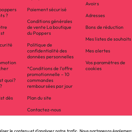
Avoirs
 poppers
Paiement sécurisé
nts ?
Adresses
Conditions générales
être
de vente La boutique
Bons de réduction
ist
du Poppers
Mes listes de souhaits
curité
Politique de
confidentialité des
Mes alertes
données personnelles
omotion
Vos paramètres de
cher
*Conditions de l’offre
cookies
promotionnelle – 10
st quoi?
commandes
e?
remboursées par jour
ist dès
Plan du site
Contactez-nous
ser le contenu et d'analyser notre trafic. Nous partageons également d