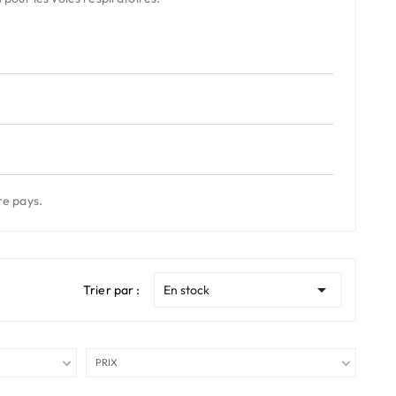
re pays.

Trier par :
En stock
PRIX