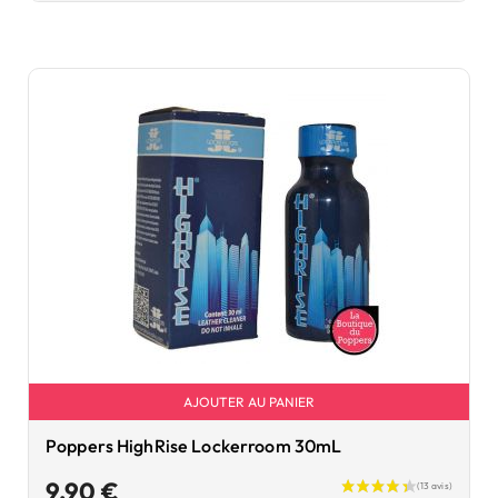
(27 avis)
AJOUTER AU PANIER
Poppers HighRise Lockerroom 30mL
Prix
9,90 €