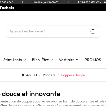
s pas cher
|
Envoi le jour même*
|
Livraison dès 2€90 &
hats
Stimulants
Bien-Être
Vestiaire
PROMOS
Accueil
Poppers
Poppers Hexyle
 douce et innovante
 génération de poppers appréciée pour sa formule douce et ses effets équ
d'hexyle est conçu pour offrir une expérience agréable, sans agression 