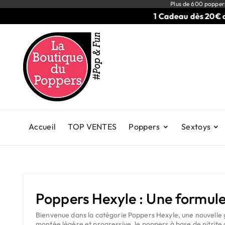
Plus de 600 popper
1 Cadeau dès 20€ d'ac
Accueil
TOP VENTES
Poppers
Sextoys
Poppers Hexyle : Une formule
Bienvenue dans la catégorie
Poppers Hexyle
, une nouvelle
montée légère et progressive, le poppers à base de nitrite 